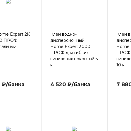
ome Expert 2К
Клей водно-
Клей в
00 ПРОФ
дисперсионный
диспе
сальный
Home Expert 3000
Home 
ПРОФ для гибких
ПРОФ 
виниловых покрытий 5
винил
кг
10 кг
 ₽/банка
4 520 ₽/банка
7 88