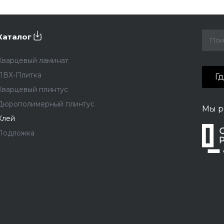
Каталог
Кварцевый ламинат
ПВХ-Плитка
Г
Кварцевый плинтус
Дюрополимерный плинтус
Мы р
Клей
Подложка