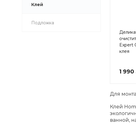
Клей
Подложка
Делика
очисти
Expert 
клея
1 990
Для монт
Клей Home
экологичн
ванной, н