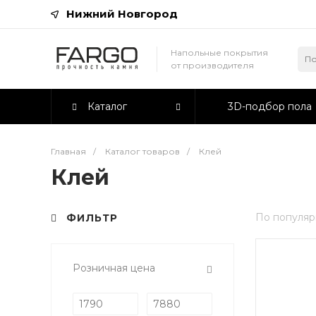
Нижний Новгород
Напольные покрытия
от производителя
Каталог
3D-подбор пола
Главная
/
Каталог товаров
/
Клей
Клей
По популяр
ФИЛЬТР
Розничная цена